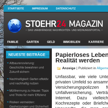
STARTSEITE
IMPRESSUM
DATENSCHUTZ
FAMILIE
GARTEN
GELD
IMMOBILIEN
KARRIERE
Papierloses Lebe
NEUESTE BEITRÄGE
Realität werden
Altbaurenovierung:
Geschichte bewahren und
Anzeige
| Publiziert in
Allgem
Zukunft sichern
Unfassbar, wie viele Unt
Nachhaltigkeit: Garten effektiv
privaten Umfeld so ansamm
und nachhaltig nutzen
Versicherungspolizze
Mülltrennung zu Hause: Tipps
Unfallversicherung, Ver
und Tricks für mehr Effizienz
Internet. Dazu vielle
Risiken vermeiden:
Kochrezepte oder Briefc
Gasheizungen und Sicherheit