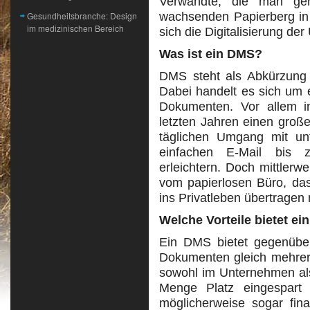
Verwandte, die man ge
Gesundheitsbranche: Design
wachsenden Papierberg in
im medizinischen Bereich
sich die Digitalisierung d
Was ist ein DMS?
DMS steht als Abkürzung
Dabei handelt es sich um
Dokumenten. Vor allem 
letzten Jahren einen groß
täglichen Umgang mit unt
einfachen E-Mail bis 
erleichtern. Doch mittlerw
vom papierlosen Büro, das
ins Privatleben übertragen
Welche Vorteile bietet e
Ein DMS bietet gegenübe
Dokumenten gleich mehrere
sowohl im Unternehmen als
Menge Platz eingespart
möglicherweise sogar fin