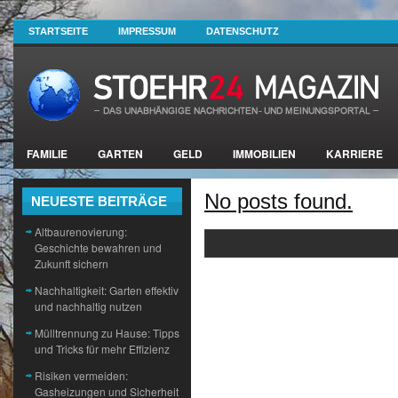
STARTSEITE
IMPRESSUM
DATENSCHUTZ
FAMILIE
GARTEN
GELD
IMMOBILIEN
KARRIERE
No posts found.
NEUESTE BEITRÄGE
Altbaurenovierung:
Geschichte bewahren und
Zukunft sichern
Nachhaltigkeit: Garten effektiv
und nachhaltig nutzen
Mülltrennung zu Hause: Tipps
und Tricks für mehr Effizienz
Risiken vermeiden:
Gasheizungen und Sicherheit