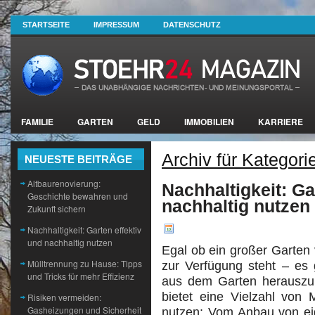
STARTSEITE
IMPRESSUM
DATENSCHUTZ
FAMILIE
GARTEN
GELD
IMMOBILIEN
KARRIERE
Archiv für Kategorie
NEUESTE BEITRÄGE
Altbaurenovierung:
Nachhaltigkeit: Ga
Geschichte bewahren und
nachhaltig nutzen
Zukunft sichern
Nachhaltigkeit: Garten effektiv
und nachhaltig nutzen
Egal ob ein großer Garten 
Mülltrennung zu Hause: Tipps
zur Verfügung steht – es
und Tricks für mehr Effizienz
aus dem Garten herauszuh
bietet eine Vielzahl von 
Risiken vermeiden:
Gasheizungen und Sicherheit
nutzen: Vom Anbau von e