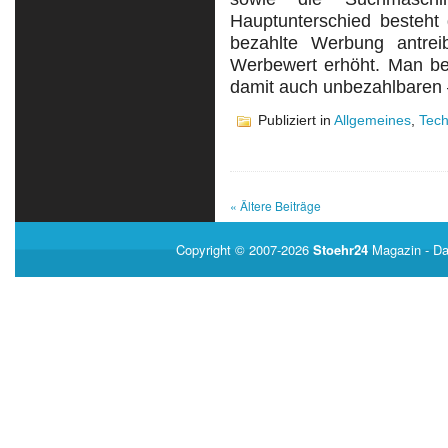
Hauptunterschied besteht
bezahlte Werbung antre
Werbewert erhöht. Man bed
damit auch unbezahlbaren 
Publiziert in
Allgemeines
,
Tech
« Ältere Beiträge
Copyright © 2007-2026
Stoehr24
Magazin
- Da