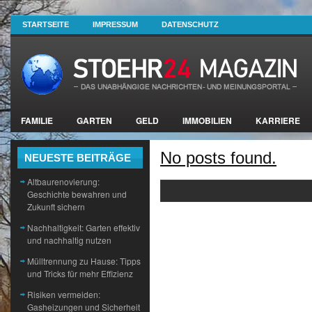
STARTSEITE
IMPRESSUM
DATENSCHUTZ
FAMILIE
GARTEN
GELD
IMMOBILIEN
KARRIERE
No posts found.
NEUESTE BEITRÄGE
Altbaurenovierung:
Geschichte bewahren und
Zukunft sichern
Nachhaltigkeit: Garten effektiv
und nachhaltig nutzen
Mülltrennung zu Hause: Tipps
und Tricks für mehr Effizienz
Risiken vermeiden:
Gasheizungen und Sicherheit