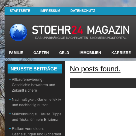
STARTSEITE
IMPRESSUM
DATENSCHUTZ
FAMILIE
GARTEN
GELD
IMMOBILIEN
KARRIERE
No posts found.
NEUESTE BEITRÄGE
Altbaurenovierung:
Geschichte bewahren und
Zukunft sichern
Nachhaltigkeit: Garten effektiv
und nachhaltig nutzen
Mülltrennung zu Hause: Tipps
und Tricks für mehr Effizienz
Risiken vermeiden:
Gasheizungen und Sicherheit