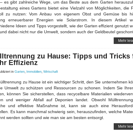
 – es gibt zahlreiche Wege, um das Beste aus dem Garten herauszu
estaltung eines Gartens bietet eine Vielzahl von Möglichkeiten, die 
voll zu nutzen: Vom Anbau von eigenem Obst und Gemüse bis hi
ung erneuerbarer Energien wie Solarstrom. In diesem Artikel w
hiedene Ideen und Tipps vorgestellt, wie der Garten effizient genutzt 
und dabei nicht nur die Umwelt, sondern auch der Geldbeutel geschont
Mehr les
ltrennung zu Hause: Tipps und Tricks 
r Effizienz
bliziert in
Garten
,
Immobilien
,
Wirtschaft
ülltrennung zu Hause ist ein wichtiger Schritt, den Sie unternehmen k
e Umwelt zu schützen und Ressourcen zu schonen. Indem Sie Ihre
en, können Sie sicherstellen, dass recycelbare Materialien wiederver
en und weniger Abfall auf Deponien landet. Obwohl Mülltrennung
ache und effektive Maßnahme ist, kann sie auch eine Herausford
ellen. Es kann manchmal schwierig sein, herauszufinden, welche Mater
nnt werden sollten und wie man sie am besten entsorgt.
Mehr les