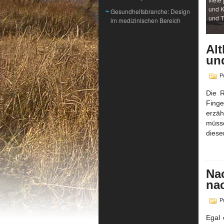
und K
Gesundheitsbranche: Design
und T
im medizinischen Bereich
Al
un
Pu
Die R
Fing
erzäh
müsse
diese
Nac
na
Pu
Egal 