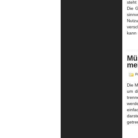
steht
Die G
sinn
Nutz
versc
kann 
Mül
meh
Pu
Die M
um di
trenn
werd
einf
darst
getre