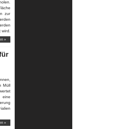
holen.
Fläche
n zur
erden
werden
 wird.
en »
für
önnen,
n Müll
wertet
 eine
erung
ialien
en »