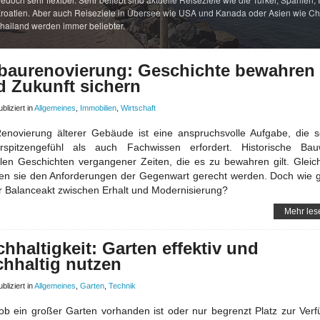
roatien. Aber auch Reiseziele in Übersee wie USA und Kanada oder Asien wie Ch
hailand werden immer beliebter.
tbaurenovierung: Geschichte bewahren
d Zukunft sichern
bliziert in
Allgemeines
,
Immobilien
,
Wirtschaft
enovierung älterer Gebäude ist eine anspruchsvolle Aufgabe, die 
erspitzengefühl als auch Fachwissen erfordert. Historische Bau
len Geschichten vergangener Zeiten, die es zu bewahren gilt. Gleich
n sie den Anforderungen der Gegenwart gerecht werden. Doch wie g
r Balanceakt zwischen Erhalt und Modernisierung?
Mehr les
hhaltigkeit: Garten effektiv und
chhaltig nutzen
bliziert in
Allgemeines
,
Garten
,
Technik
ob ein großer Garten vorhanden ist oder nur begrenzt Platz zur Ver