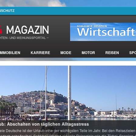
NSCHUTZ
IMMOBILIEN
KARRIERE
MODE
MOTOR
REISEN
SP
ub: Abschalten von täglichen Alltagsstress
iele Deutsche ist der Urlaub eine der wichtigsten Teile im Jahr. Bei den Reisezielen
 jedoch sehr flexibel. Sehr beliebt sind aktuelle Reiseziele wie die Türkei, Spanien, I