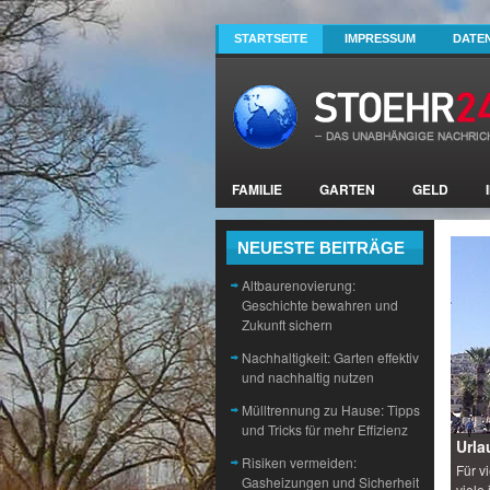
STARTSEITE
IMPRESSUM
DATE
FAMILIE
GARTEN
GELD
NEUESTE BEITRÄGE
Altbaurenovierung:
Geschichte bewahren und
Zukunft sichern
Nachhaltigkeit: Garten effektiv
und nachhaltig nutzen
Mülltrennung zu Hause: Tipps
und Tricks für mehr Effizienz
Urla
Risiken vermeiden:
Für v
Gasheizungen und Sicherheit
viele