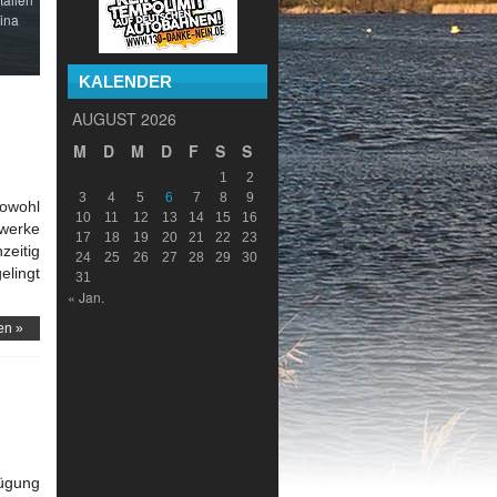
ina
KALENDER
AUGUST 2026
M
D
M
D
F
S
S
1
2
3
4
5
6
7
8
9
sowohl
10
11
12
13
14
15
16
werke
17
18
19
20
21
22
23
zeitig
24
25
26
27
28
29
30
elingt
31
« Jan.
en »
fügung