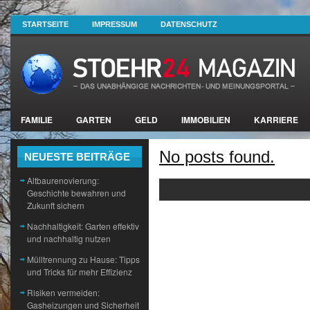
STARTSEITE
IMPRESSUM
DATENSCHUTZ
FAMILIE
GARTEN
GELD
IMMOBILIEN
KARRIERE
No posts found.
NEUESTE BEITRÄGE
Altbaurenovierung:
Geschichte bewahren und
Zukunft sichern
Nachhaltigkeit: Garten effektiv
und nachhaltig nutzen
Mülltrennung zu Hause: Tipps
und Tricks für mehr Effizienz
Risiken vermeiden:
Gasheizungen und Sicherheit