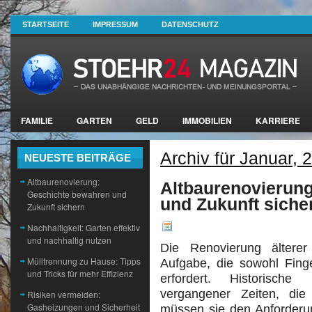
STARTSEITE
IMPRESSUM
DATENSCHUTZ
FAMILIE
GARTEN
GELD
IMMOBILIEN
KARRIERE
Archiv für Januar, 
NEUESTE BEITRÄGE
Altbaurenovierung:
Altbaurenovierun
Geschichte bewahren und
und Zukunft siche
Zukunft sichern
Nachhaltigkeit: Garten effektiv
und nachhaltig nutzen
Die Renovierung älterer
Mülltrennung zu Hause: Tipps
Aufgabe, die sowohl Fing
und Tricks für mehr Effizienz
erfordert. Historisch
vergangener Zeiten, die
Risiken vermeiden:
Gasheizungen und Sicherheit
müssen sie den Anforderu