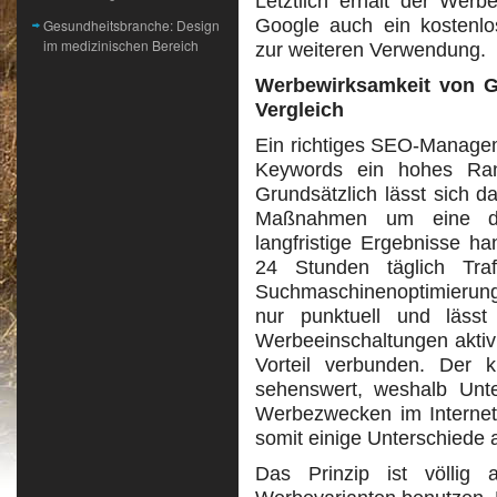
Letztlich erhält der Wer
Google auch ein kostenl
Gesundheitsbranche: Design
im medizinischen Bereich
zur weiteren Verwendung.
Werbewirksamkeit von G
Vergleich
Ein richtiges SEO-Managem
Keywords ein hohes Rank
Grundsätzlich lässt sich d
Maßnahmen um eine der
langfristige Ergebnisse h
24 Stunden täglich Traf
Suchmaschinenoptimierung
nur punktuell und läss
Werbeeinschaltungen aktivie
Vorteil verbunden. Der ku
sehenswert, weshalb Un
Werbezwecken im Internet
somit einige Unterschiede a
Das Prinzip ist völlig 