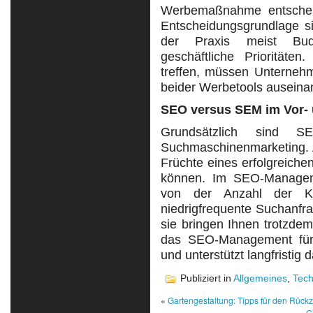
Werbemaßnahme entschei
Entscheidungsgrundlage si
der Praxis meist Bud
geschäftliche Prioritäte
treffen, müssen Unternehm
beider Werbetools auseina
SEO versus SEM im Vor- 
Grundsätzlich sind S
Suchmaschinenmarketing. Al
Früchte eines erfolgreic
können. Im SEO-Managem
von der Anzahl der K
niedrigfrequente Suchanfr
sie bringen Ihnen trotzdem
das SEO-Management für e
und unterstützt langfristi
Publiziert in
Allgemeines
,
Tech
«
Gartengestaltung: Tipps für den Rück
G