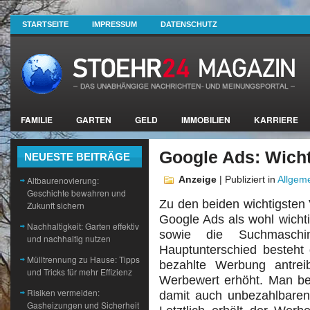
STARTSEITE
IMPRESSUM
DATENSCHUTZ
FAMILIE
GARTEN
GELD
IMMOBILIEN
KARRIERE
Google Ads: Wicht
NEUESTE BEITRÄGE
Anzeige
| Publiziert in
Allgem
Altbaurenovierung:
Geschichte bewahren und
Zu den beiden wichtigsten 
Zukunft sichern
Google Ads als wohl wichti
Nachhaltigkeit: Garten effektiv
sowie die Suchmaschi
und nachhaltig nutzen
Hauptunterschied besteht
Mülltrennung zu Hause: Tipps
bezahlte Werbung antre
und Tricks für mehr Effizienz
Werbewert erhöht. Man bed
Risiken vermeiden:
damit auch unbezahlbare
Gasheizungen und Sicherheit