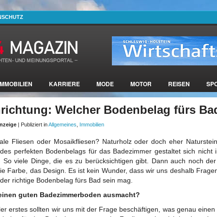
NSCHUTZ
IMMOBILIEN
KARRIERE
MODE
MOTOR
REISEN
SP
nrichtung: Welcher Bodenbelag fürs Ba
nzeige
| Publiziert in
Allgemeines
,
Immobilien
le Fliesen oder Mosaikfliesen? Naturholz oder doch eher Naturstei
des perfekten Bodenbelags für das Badezimmer gestaltet sich nicht
t. So viele Dinge, die es zu berücksichtigen gibt. Dann auch noch der
ie Farbe, das Design. Es ist kein Wunder, dass wir uns deshalb Frage
der richtige Bodenbelag fürs Bad sein mag.
einen guten Badezimmerboden ausmacht?
ller erstes sollten wir uns mit der Frage beschäftigen, was genau einen