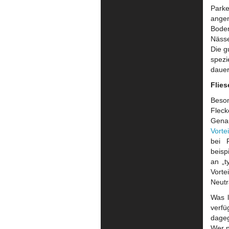
Parke
angen
Boden
Nässe
Die g
spezi
dauer
Flies
Beso
Fleck
Genau
Vorte
bei 
beisp
an „t
Vorte
Neutr
Was l
verfü
dageg
Wer n