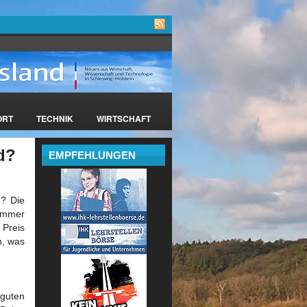
ORT
TECHNIK
WIRTSCHAFT
d?
EMPFEHLUNGEN
n? Die
 immer
 Preis
n, was
 guten