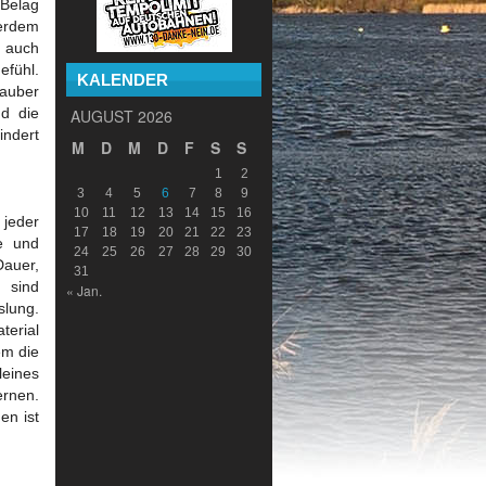
 Belag
ßerdem
n auch
fühl.
KALENDER
sauber
nd die
AUGUST 2026
indert
M
D
M
D
F
S
S
1
2
3
4
5
6
7
8
9
10
11
12
13
14
15
16
 jeder
17
18
19
20
21
22
23
e und
24
25
26
27
28
29
30
Dauer,
31
 sind
« Jan.
slung.
terial
em die
leines
ernen.
en ist