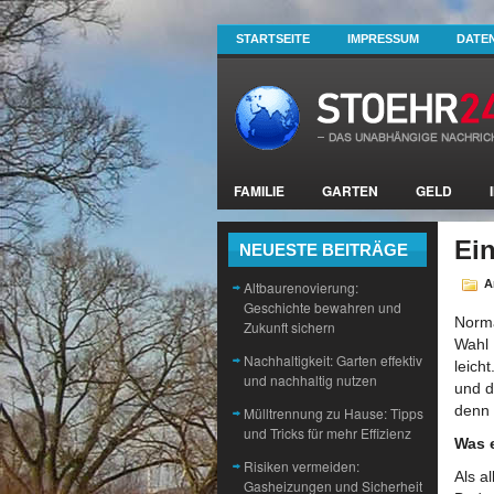
STARTSEITE
IMPRESSUM
DATE
FAMILIE
GARTEN
GELD
Ei
NEUESTE BEITRÄGE
A
Altbaurenovierung:
Geschichte bewahren und
Norma
Zukunft sichern
Wahl 
Nachhaltigkeit: Garten effektiv
leich
und nachhaltig nutzen
und d
denn 
Mülltrennung zu Hause: Tipps
und Tricks für mehr Effizienz
Was 
Risiken vermeiden:
Als a
Gasheizungen und Sicherheit