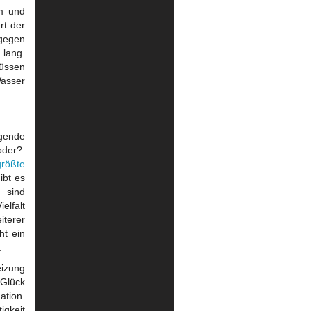
rm und
rt der
 gegen
 lang.
müssen
Wasser
gende
 oder?
größte
ibt es
 sind
elfalt
iterer
ht ein
.
eizung
 Glück
ation.
igkeit