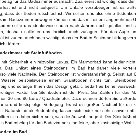
belag für das Badezimmer ausmacht. Zuallererst ist wichtig, dass der
rfest ist und nicht aufquellt. Um Unfälle vorzubeugen ist es au
ig, dass der Boden rutschfest ist. Wir sollten uns also ohne Bedenke
uß im Badezimmer bewegen können und das mit einem angenehmen Ge
oden sollte uns idealerweise auch nach Jahren noch gefallen und 
en, deshalb sollte er uns farblich auch zusagen. Für das Auge u
tät ist zudem auch noch wichtig, dass der Boden Schimmelbildung verh
cht fördert.
Badezimmer mit Steinfußboden
t mit Sicherheit ein reizvoller Luxus. Ein Marmorbad kann leider nicht
n. Das Unikat eines Steinbodens im Bad hat daher viele Vorteil
so viele Nachteile. Der Steinboden ist widerstandsfähig. Selbst auf 
 Wasser beispielsweise einem Granitboden nichts tun. Steinböden
ebig und solange Ihnen das Design gefällt, bedarf es keiner Auswech
ichtiger Faktor bei Steinböden ist der Preis. Sie Zahlen für das Ma
hen 30 und 90 Euro / Quadratmeter. Dazurechnen dürfen Sie außerd
me und kostspielige Verlegung. Es ist ein großer Nachteil für ein k
t. Natursteine als Bodenbelag lassen sich leider nur sehr schwer entf
ollten sich daher sicher sein, was die Auswahl angeht. Der Steinfußbod
als Bodenbelag für das Badezimmer eine feine, aber kostspielige Wahl.
boden im Bad