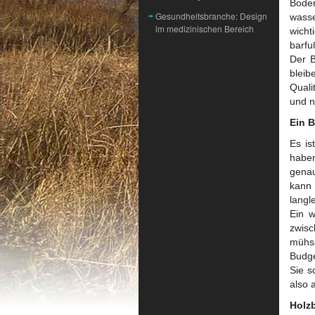
Boden
Gesundheitsbranche: Design
wasse
im medizinischen Bereich
wicht
barf
Der B
bleib
Quali
und ni
Ein 
Es is
habe
genau
kann
langl
Ein w
zwisc
mühsa
Budge
Sie s
also 
Holz