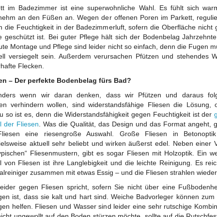
tt im Badezimmer ist eine superwohnliche Wahl. Es fühlt sich wa
ehm an den Füßen an. Wegen der offenen Poren im Parkett, regulie
 die Feuchtigkeit in der Badezimmerluft, sofern die Oberfläche nicht
 geschützt ist. Bei guter Pflege hält sich der Bodenbelag Jahrzehnte
ute Montage und Pflege sind leider nicht so einfach, denn die Fugen 
ell versiegelt sein. Außerdem verursachen Pfützen und stehendes 
hafte Flecken.
en – Der perfekte Bodenbelag fürs Bad?
nders wenn wir daran denken, dass wir Pfützen und daraus fol
en verhindern wollen, sind widerstandsfähige Fliesen die Lösung,
 so ist es, denn die Widerstandsfähigkeit gegen Feuchtigkeit ist der
il der Fliesen
. Was die Qualität, das Design und das Format angeht, g
Fliesen eine riesengroße Auswahl. Große Fliesen in Betonoptik
ielsweise aktuell sehr beliebt und wirken äußerst edel. Neben einer Vi
ypischen“ Fliesenmustern, gibt es sogar Fliesen mit Holzoptik. Ein we
il von Fliesen ist ihre Langlebigkeit und die leichte Reinigung. Es reic
alreiniger zusammen mit etwas Essig – und die Fliesen strahlen wieder
eider gegen Fliesen spricht, sofern Sie nicht über eine Fußbodenh
gen ist, dass sie kalt und hart sind. Weiche Badvorleger können zum
en helfen. Fliesen und Wasser sind leider eine sehr rutschige Kombin
icht ungewollt auf den Boden stürzen möchte, sollte auf die Rutschfest