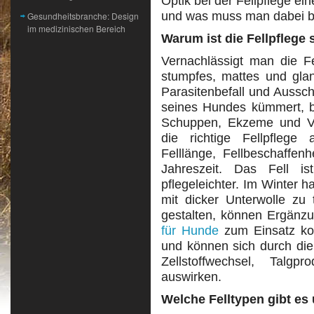
Optik bei der Fellpflege ei
und was muss man dabei 
Gesundheitsbranche: Design
im medizinischen Bereich
Warum ist die Fellpflege 
Vernachlässigt man die Fe
stumpfes, mattes und glan
Parasitenbefall und Aussc
seines Hundes kümmert, b
Schuppen, Ekzeme und Verf
die richtige Fellpflege
Felllänge, Fellbeschaffen
Jahreszeit. Das Fell 
pflegeleichter. Im Winter 
mit dicker Unterwolle zu 
gestalten, können Ergänzu
für Hunde
zum Einsatz ko
und können sich durch die 
Zellstoffwechsel, Talg
auswirken.
Welche Felltypen gibt e