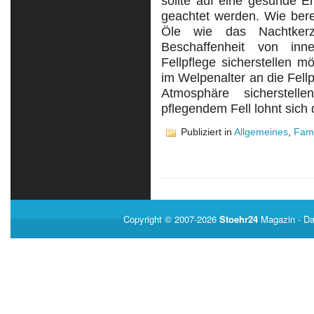
sollte auf eine gesunde 
geachtet werden. Wie bere
Öle wie das Nachtker
Beschaffenheit von in
Fellpflege sicherstellen mö
im Welpenalter an die Fell
Atmosphäre sicherstel
pflegendem Fell lohnt sich
Publiziert in
Allgemeines
,
Fami
Copyright © 2007-2026
Stoehr24
Magazin
- Da