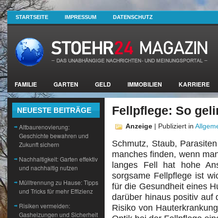
STARTSEITE
IMPRESSUM
DATENSCHUTZ
FAMILIE
GARTEN
GELD
IMMOBILIEN
KARRIERE
Fellpflege: So gel
NEUESTE BEITRÄGE
Anzeige
| Publiziert in
Allgem
Altbaurenovierung:
Geschichte bewahren und
Schmutz, Staub, Parasiten
Zukunft sichern
manches finden, wenn man 
Nachhaltigkeit: Garten effektiv
langes Fell hat hohe Ans
und nachhaltig nutzen
sorgsame Fellpflege ist w
Mülltrennung zu Hause: Tipps
für die Gesundheit eines 
und Tricks für mehr Effizienz
darüber hinaus positiv au
Risiken vermeiden:
Risiko von Hauterkrankunge
Gasheizungen und Sicherheit