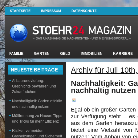
STARTSEITE
IMPRESSUM
DATENSCHUTZ
FAMILIE
GARTEN
GELD
IMMOBILIEN
KARRIERE
Archiv für Juli 10th
NEUESTE BEITRÄGE
Altbaurenovierung:
Nachhaltigkeit: Ga
Geschichte bewahren und
nachhaltig nutzen
Zukunft sichern
Nachhaltigkeit: Garten effektiv
und nachhaltig nutzen
Egal ob ein großer Garten 
Mülltrennung zu Hause: Tipps
zur Verfügung steht – es
und Tricks für mehr Effizienz
aus dem Garten herauszuh
bietet eine Vielzahl von 
Risiken vermeiden:
Gasheizungen und Sicherheit
nutzen: Vom Anbau von e