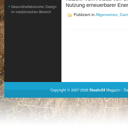
Nutzung erneuerbarer Ener
Gesundheitsbranche: Design
im medizinischen Bereich
Publiziert in
Allgemeines
,
Gar
Copyright © 2007-2026
Stoehr24
Magazin
- Da