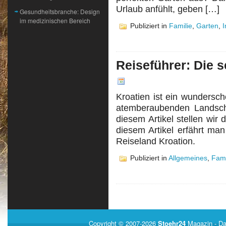
Urlaub anfühlt, geben […]
Gesundheitsbranche: Design
im medizinischen Bereich
Publiziert in
Familie
,
Garten
,
I
Reiseführer: Die s
Kroatien ist ein wundersc
atemberaubenden Landscha
diesem Artikel stellen wir
diesem Artikel erfährt ma
Reiseland Kroation.
Publiziert in
Allgemeines
,
Fami
Copyright © 2007-2026
Stoehr24
Magazin
- Da