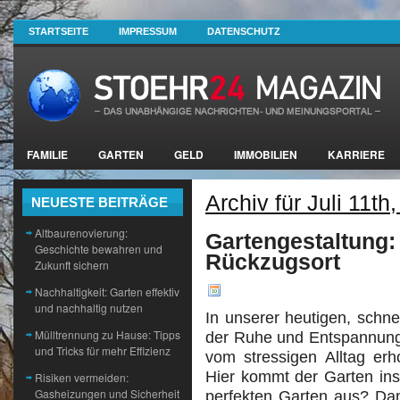
STARTSEITE
IMPRESSUM
DATENSCHUTZ
FAMILIE
GARTEN
GELD
IMMOBILIEN
KARRIERE
Archiv für Juli 11th
NEUESTE BEITRÄGE
Altbaurenovierung:
Gartengestaltung:
Geschichte bewahren und
Rückzugsort
Zukunft sichern
Nachhaltigkeit: Garten effektiv
und nachhaltig nutzen
In unserer heutigen, schnel
Mülltrennung zu Hause: Tipps
der Ruhe und Entspannung
und Tricks für mehr Effizienz
vom stressigen Alltag er
Hier kommt der Garten in
Risiken vermeiden:
Gasheizungen und Sicherheit
perfekten Garten aus? Dam