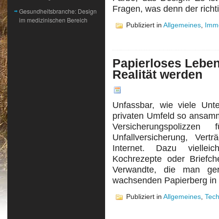
Fragen, was denn der richt
Gesundheitsbranche: Design
im medizinischen Bereich
Publiziert in
Allgemeines
,
Immo
Papierloses Lebe
Realität werden
Unfassbar, wie viele Unt
privaten Umfeld so ansamm
Versicherungspolizze
Unfallversicherung, Ver
Internet. Dazu vielle
Kochrezepte oder Briefc
Verwandte, die man ge
wachsenden Papierberg in 
Publiziert in
Allgemeines
,
Tech