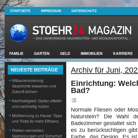
STARTSEITE
IMPRESSUM
DATENSCHUTZ
FAMILIE
GARTEN
GELD
IMMOBILIEN
KARRIERE
Archiv für Juni, 20
NEUESTE BEITRÄGE
Altbaurenovierung:
Einrichtung: Welc
Geschichte bewahren und
Bad?
Zukunft sichern
Nachhaltigkeit: Garten effektiv
und nachhaltig nutzen
Normale Fliesen oder Mosa
Mülltrennung zu Hause: Tipps
Naturstein? Die Wahl d
und Tricks für mehr Effizienz
Badezimmer gestaltet sich n
es zu berücksichtigen gib
Risiken vermeiden:
Gasheizungen und Sicherheit
Farbe, das Design. Es is